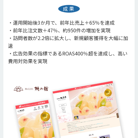
成果
・運用開始後3か月で、前年比売上＋65％を達成
・前年比注文数＋47％、約950件の増加を実現
・訪問者数が2.2倍に拡大し、新規顧客獲得を大幅に加
速
・広告効果の指標であるROAS400％超を達成し、高い
費用対効果を実現